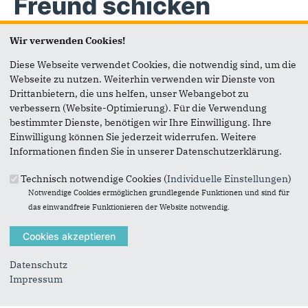
Freund schicken
Wir verwenden Cookies!
Seite versenden
Diese Webseite verwendet Cookies, die notwendig sind, um die
Webseite zu nutzen. Weiterhin verwenden wir Dienste von
Vielen Dank, dass Sie die Inhalte unserer Homepage
Drittanbietern, die uns helfen, unser Webangebot zu
weiterempfehlen.
verbessern (Website-Optimierung). Für die Verwendung
bestimmter Dienste, benötigen wir Ihre Einwilligung. Ihre
Anmerkung: Ihre E-Mail-Adresse wird benötigt um die
Einwilligung können Sie jederzeit widerrufen. Weitere
Personen, denen Sie die Seite weiterempfehlen, zu
Informationen finden Sie in unserer Datenschutzerklärung.
informieren, von wem die Empfehlung kommt, und dass es
kein Spam ist.
Technisch notwendige Cookies (
Individuelle Einstellungen
)
Notwendige Cookies ermöglichen grundlegende Funktionen und sind für
Das mit * gekennzeichnete Feld ist ein Pflichtfeld.
das einwandfreie Funktionieren der Website notwendig.
Eigene E-Mail-Adresse
*
Datenschutz
Eigener Name
*
Impressum