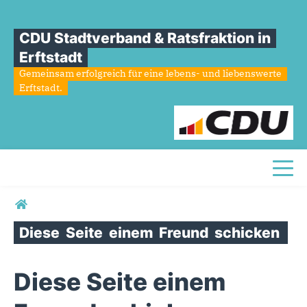
CDU Stadtverband & Ratsfraktion in
Erftstadt
Gemeinsam erfolgreich für eine lebens- und liebenswerte
Erftstadt.
Toggl
Sie sind hier
Diese
Seite
einem
Freund
schicken
Diese Seite einem